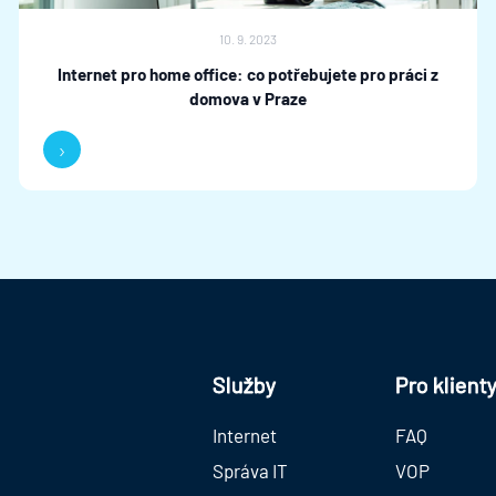
10. 9. 2023
Internet pro home office: co potřebujete pro práci z
domova v Praze
›
Služby
Pro klient
Internet
FAQ
Správa IT
VOP