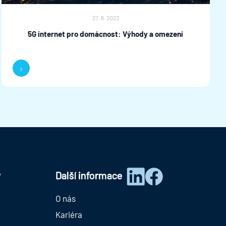
27. 8. 2023
5G internet pro domácnost: Výhody a omezení
›
y
Další informace
O nás
Kariéra