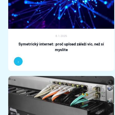
8. 1. 2025
Symetrický internet: proč upload záleží víc, než si
myslíte
›